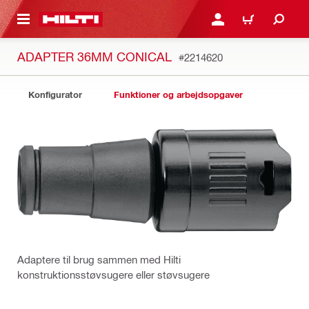
IL HOVEDINDHOLD
LOG IND ELLER REGIST
INDKØBSKURV
ADAPTER 36MM CONICAL
#2214620
Konfigurator
Funktioner og arbejdsopgaver
Adaptere til brug sammen med Hilti
konstruktionsstøvsugere eller støvsugere