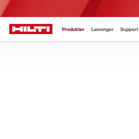
Produkter
Løsninger
Support 
Gratis fragt
Best
Startside
Produkter
Fastgørelser
INDSTØBTE ANKERSKINNER