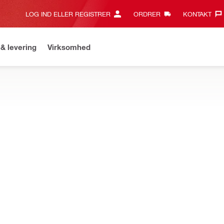
LOG IND ELLER REGISTRER
ORDRER
KONTAKT‎
& levering
Virksomhed
il for over 2.000 kr. og få gratis fragt på standard levering
Leve