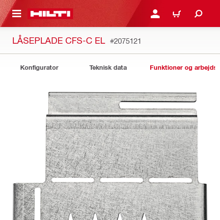
IL HOVEDINDHOLD
LOG IND ELLER REGIST
INDKØBSKURV
LÅSEPLADE CFS-C EL
#2075121
Konfigurator
Teknisk data
Funktioner og arbejds