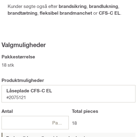
Kunder søgte også efter
brandsikring
,
brandlukning
,
brandtætning
,
fleksibel brandmanchet
or
CFS-C EL
.
Valgmuligheder
Pakkestørrelse
18 stk
Produktmuligheder
Låseplade CFS-C EL
#2075121
Antal
Total
pieces
Pakker
18