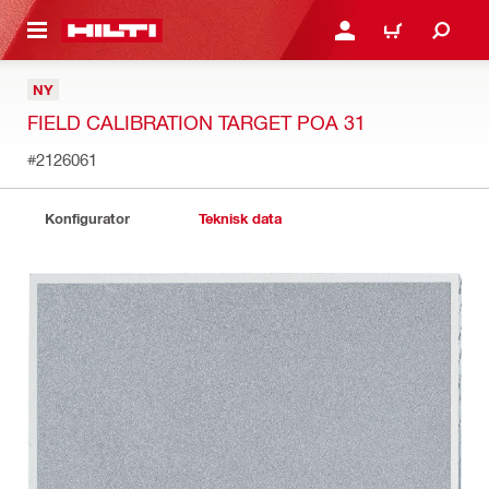
IL HOVEDINDHOLD
LOG IND ELLER REGIST
INDKØBSKURV
NY
FIELD CALIBRATION TARGET POA 31
#2126061
Konfigurator
Teknisk data