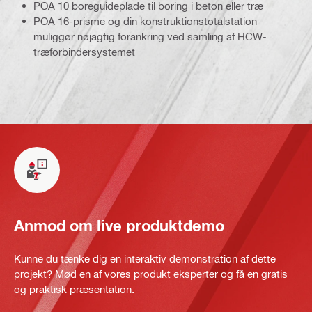
POA 10 boreguideplade til boring i beton eller træ
POA 16-prisme og din konstruktionstotalstation
muliggør nøjagtig forankring ved samling af HCW-
træforbindersystemet
Anmod om live produktdemo
Kunne du tænke dig en interaktiv demonstration af dette
projekt? Mød en af vores produkt eksperter og få en gratis
og praktisk præsentation.