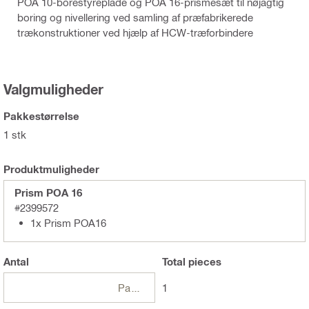
POA 10-borestyreplade og POA 16-prismesæt til nøjagtig
boring og nivellering ved samling af præfabrikerede
trækonstruktioner ved hjælp af HCW-træforbindere
Valgmuligheder
Pakkestørrelse
1 stk
Produktmuligheder
Prism POA 16
#2399572
1x Prism POA16
Antal
Total
pieces
Pakker
1