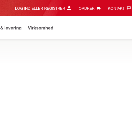
LOG IND ELLER REGISTRER
ORDRER
KONTAKT‎
& levering
Virksomhed
il for over 2.000 kr. og få gratis fragt på standard levering
Leve
tøjer og scannere
f nøjagtige justerings- og referencepunkter under layoutarbejde
NY
22 lille
Information om ekstra ti