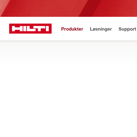
Produkter
Løsninger
Support 
Gratis fragt
Best
Startside
Produkter
Laserværktøj og scannere
Tilbehør til måleværk
PRISMER OG REFLEKTORER
Find prismer, reflektorfolier/plader og kits til understøttelse a
Filtrer
Prism POA 
START FORFRA
Prismer