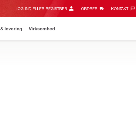
LOG IND ELLER REGISTRER
ORDRER
KONTAKT‎
& levering
Virksomhed
il for over 2.000 kr. og få gratis fragt på standard levering
Leve
tøjer og scannere
t til at forenkle laserpejling, selv i lysstærke omgivelser
l lasermodtager PMA 42
Til brug sammen med (lo