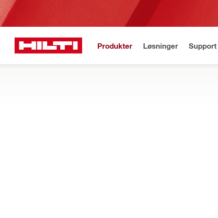
Produkter
Løsninger
Support 
Gratis fragt
Best
Startside
Produkter
Laserværktøj og scannere
Tilbehør til måleværk
MODTAGERE OG MÅLPLADER
Find lasermodtagere, fjernstyringer og målplader, som er udforme
Filtrer
Holder ti
START FORFRA
Modtagerholdere