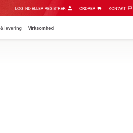
LOG IND ELLER REGISTRER
ORDRER
KONTAKT‎
& levering
Virksomhed
il for over 2.000 kr. og få gratis fragt på standard levering
Leve
tandardopmålingsværktøjer designet til intuitiv nivellering, kvadrer
NY
injelaser med grøn laserstråle
Præcision