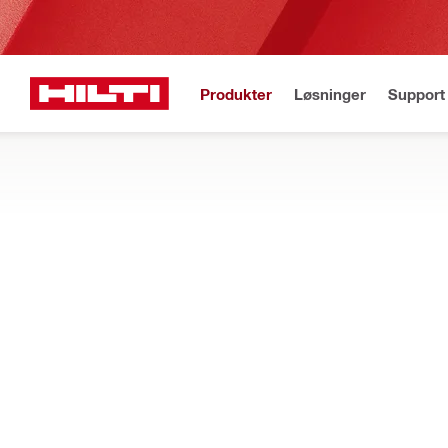
Produkter
Løsninger
Support 
Gratis fragt
Best
Startside
Produkter
Laserværktøj og scannere
LASEROPMÅLINGSVÆRKTØJER
Udforsk vores sortiment af lasere, optiske niveauer og andre s
Filtrer
PM 2-LG L
START FORFRA
Linjelasere