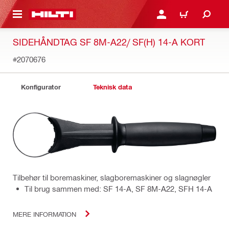
IL HOVEDINDHOLD
LOG IND ELLER REGIST
INDKØBSKURV
SIDEHÅNDTAG SF 8M-A22/ SF(H) 14-A KORT
#2070676
Konfigurator
Teknisk data
Tilbehør til boremaskiner, slagboremaskiner og slagnøgler
Til brug sammen med: SF 14-A, SF 8M-A22, SFH 14-A
MERE INFORMATION