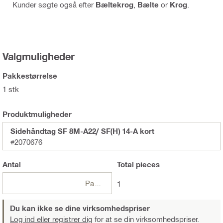
Kunder søgte også efter
Bæltekrog
,
Bælte
or
Krog
.
Valgmuligheder
Pakkestørrelse
1 stk
Produktmuligheder
Sidehåndtag SF 8M-A22/ SF(H) 14-A kort
#2070676
Antal
Total
pieces
Pakker
1
Du kan ikke se dine virksomhedspriser
Log ind eller registrer dig
for at se din virksomhedspriser.