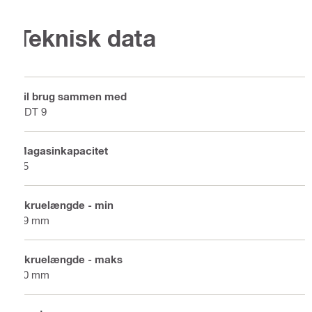
Teknisk data
Til brug sammen med
SDT 9
Magasinkapacitet
25
Skruelængde - min
19 mm
Skruelængde - maks
40 mm