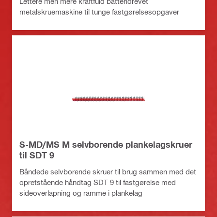
Lettere men mere kraftfuld batteridrevet
metalskruemaskine til tunge fastgørelsesopgaver
S-MD/MS M selvborende plankelagskruer
til SDT 9
Båndede selvborende skruer til brug sammen med det
opretstående håndtag SDT 9 til fastgørelse med
sideoverlapning og ramme i plankelag