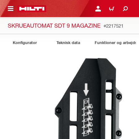
IL HOVEDINDHOLD
LOG IND ELLER REGIST
INDKØBSKURV
SKRUEAUTOMAT SDT 9 MAGAZINE
#2217521
Konfigurator
Teknisk data
Funktioner og arbejds