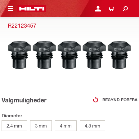
IL HOVEDINDHOLD
LOG IND ELLER REGIST
INDKØBSKURV
R22123457
Valgmuligheder
BEGYND FORFRA
Diameter
2.4 mm
3 mm
4 mm
4.8 mm