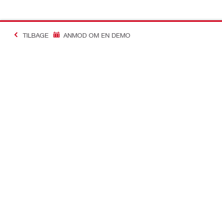
TILBAGE
ANMOD OM EN DEMO
Making Constructio
Kontakt
Links
Kontakt os
Din konto
Find din Hilti Store
Ordre og til