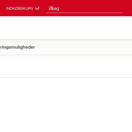
Søgeresultater
Søg
INDKØBSKURV
ringsmuligheder