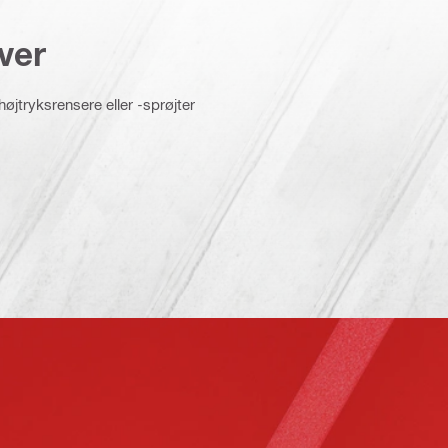
ver
øjtryksrensere eller -sprøjter