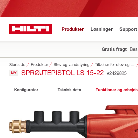
Produkter
Løsninger
Support 
Gratis fragt
Best
Startside
Produkter
Støv og vandstyring
Tilbehør for støv og vandstyring
SPRØJTEPISTOL LS 15-22
NY
#2429825
Konfigurator
Teknisk data
Funktioner og arbejd