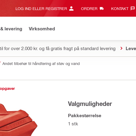
LOG IND ELLER REGISTRER
ORDRER
KONTAKT‎
& levering
Virksomhed
il for over 2.000 kr. og få gratis fragt på standard levering
Leve
Andet tilbehør til håndtering af støv og vand
sopgaver
Valgmuligheder
Pakkestørrelse
1 stk