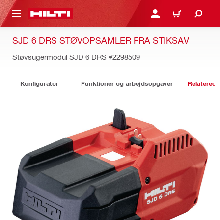
IL HOVEDINDHOLD
LOG IND ELLER REGIST
INDKØBSKURV
SJD 6 DRS STØVOPSAMLER FRA STIKSAV
Støvsugermodul SJD 6 DRS
#2298509
Konfigurator
Funktioner og arbejdsopgaver
Relaterede