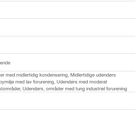
arende
øer med midlertidig kondensering, Midlertidige udendørs
r bymiljø med lav forurening, Udendørs med moderat
ystområder, Udendørs, områder med tung industriel forurening