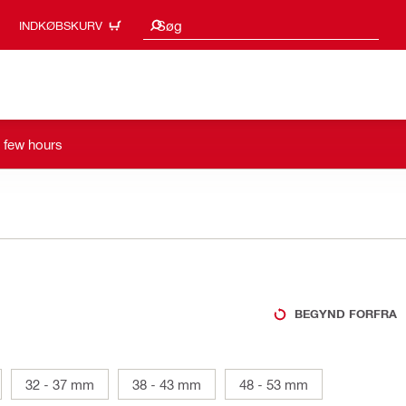
Søgeresultater
Søg
INDKØBSKURV
a few hours
BEGYND FORFRA
32 - 37 mm
38 - 43 mm
48 - 53 mm