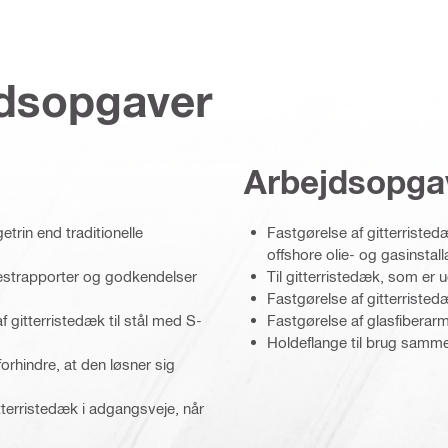
jdsopgaver
Arbejdsopga
trin end traditionelle
Fastgørelse af gitterristedæ
offshore olie- og gasinstall
testrapporter og godkendelser
Til gitterristedæk, som er 
Fastgørelse af gitterristedæ
 gitterristedæk til stål med S-
Fastgørelse af glasfiberar
Holdeflange til brug sam
orhindre, at den løsner sig
tterristedæk i adgangsveje, når