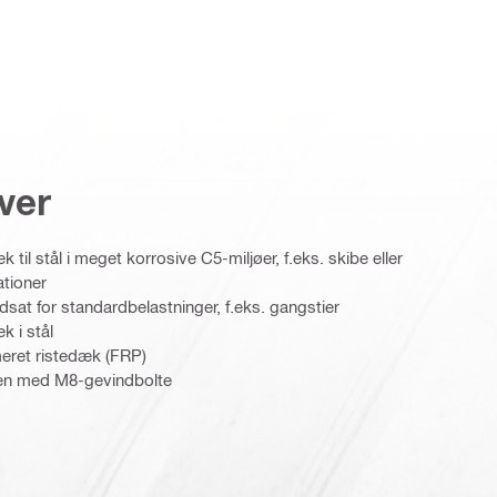
ver
k til stål i meget korrosive C5-miljøer, f.eks. skibe eller
ationer
udsat for standardbelastninger, f.eks. gangstier
k i stål
meret ristedæk (FRP)
men med M8-gevindbolte