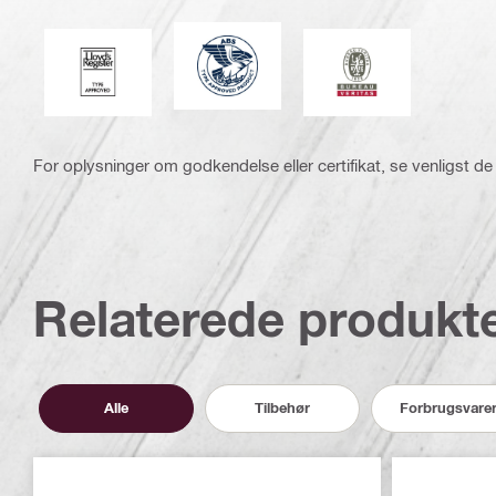
American Bureau of Shipping
Lloyd's Register
Bureau Veritas
For oplysninger om godkendelse eller certifikat, se venligst de
Relaterede produkt
Alle
Tilbehør
Forbrugsvare