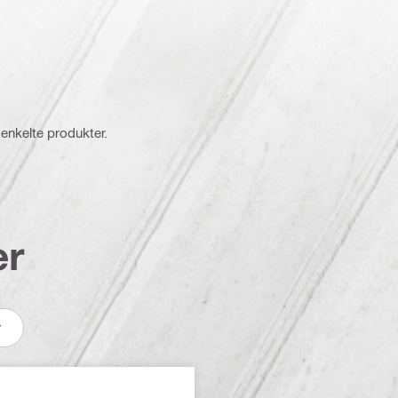
 enkelte produkter.
er
r