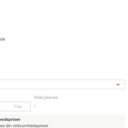
nde
Total
pieces
Pakker
1
hedspriser
 se din virksomhedspriser.