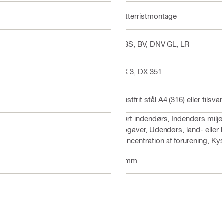
Gitterristmontage
ABS, BV, DNV GL, LR
BX 3, DX 351
Rustfrit stål A4 (316) eller tilsv
Tørt indendørs, Indendørs milj
opgaver, Udendørs, land- elle
koncentration af forurening, K
6 mm