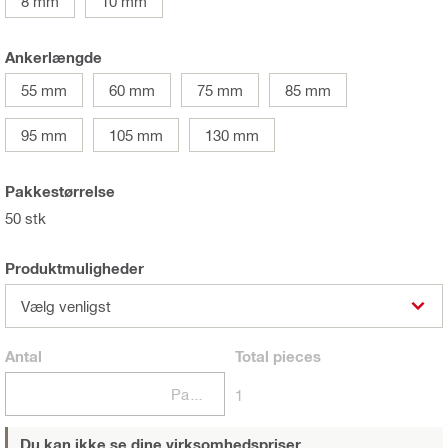
8 mm
10 mm
Ankerlængde
55 mm
60 mm
75 mm
85 mm
95 mm
105 mm
130 mm
Pakkestørrelse
50 stk
Produktmuligheder
Vælg venligst
Antal
Total
pieces
Pakker
1
Du kan ikke se dine virksomhedspriser