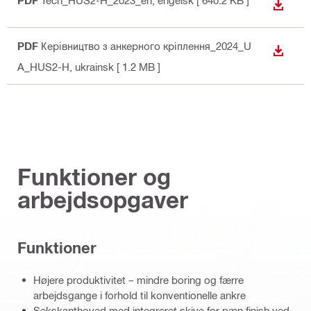
PDF
Tech_HUS2-H_2023_en
, engelsk
[ 640.2 KB ]
DOWN
PDF
Керівництво з анкерного кріплення_2024_U
DOWN
A_HUS2-H
, ukrainsk
[ 1.2 MB ]
Funktioner og
arbejdsopgaver
Funktioner
Højere produktivitet – mindre boring og færre
arbejdsgange i forhold til konventionelle ankre
Sekskanthoved med integreret skive for pæn finish ved