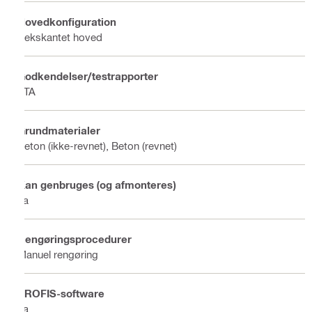
Hovedkonfiguration
Sekskantet hoved
Godkendelser/testrapporter
ETA
Grundmaterialer
Beton (ikke-revnet), Beton (revnet)
Kan genbruges (og afmonteres)
Ja
Rengøringsprocedurer
Manuel rengøring
PROFIS-software
Ja