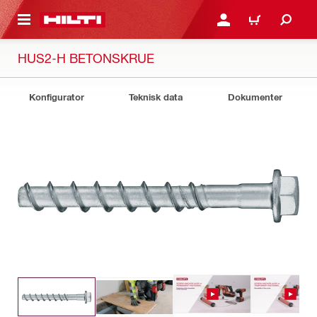
IL HOVEDINDHOLD
LOG IND ELLER REGIST
INDKØBSKURV
HUS2-H BETONSKRUE
Konfigurator
Teknisk data
Dokumenter