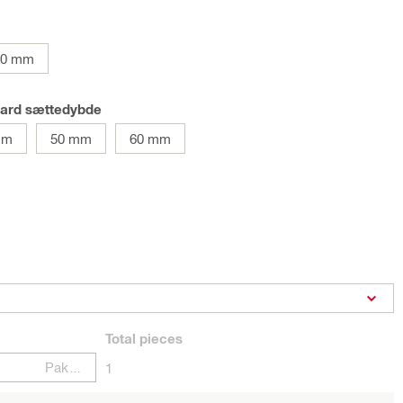
90 mm
dard sættedybde
mm
50 mm
60 mm
Total
pieces
Pakker
1