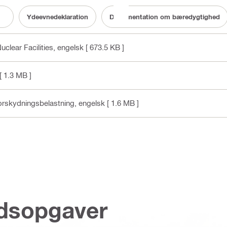
Ydeevnedeklaration
Dokumentation om bæredygtighed
uclear Facilities
, engelsk
[ 673.5 KB ]
[ 1.3 MB ]
forskydningsbelastning
, engelsk
[ 1.6 MB ]
jdsopgaver