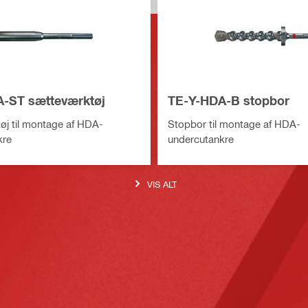
-ST sætteværktøj
TE-Y-HDA-B stopbor
j til montage af HDA-
Stopbor til montage af HDA-
kre
undercutankre
VIS ALT