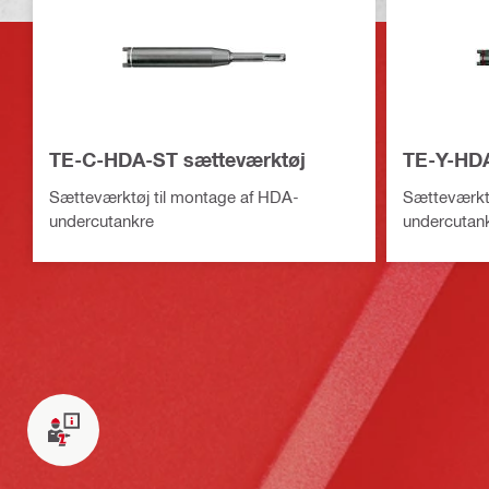
TE-C-HDA-ST sætteværktøj
TE-Y-HDA
Sætteværktøj til montage af HDA-
Sætteværktø
undercutankre
undercutan