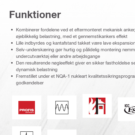
Funktioner
Kombinerer fordelene ved et eftermonteret mekanisk anker, d
øjeblikkelig belastning, med et gennemstikankers effekt
Lille indbyrdes og kantafstand takket være lave ekspansio
Selv-underskæring gør hurtig og pålidelig montering nemm
undercutværktøj eller andre arbejdsgange
Den resulterende nøgleeffekt giver en sikker fastholdelse s
dynamisk belastning
Fremstillet under et NQA-1 nukleart kvalitetssikringspro
godkendelser
Brandresistens
PROFIS-software
Udmattelseslast
I
Modstandsdygtighed over for stød
ETA_CE_Logo_2to1 (3608215)