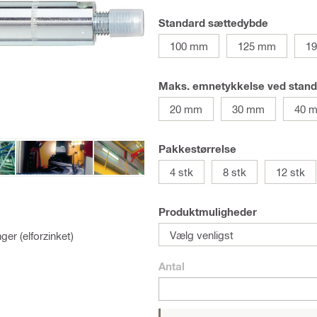
Standard sættedybde
100 mm
125 mm
1
Maks. emnetykkelse ved stan
20 mm
30 mm
40 
Pakkestørrelse
4 stk
8 stk
12 stk
Produktmuligheder
Vælg venligst
er (elforzinket)
Antal