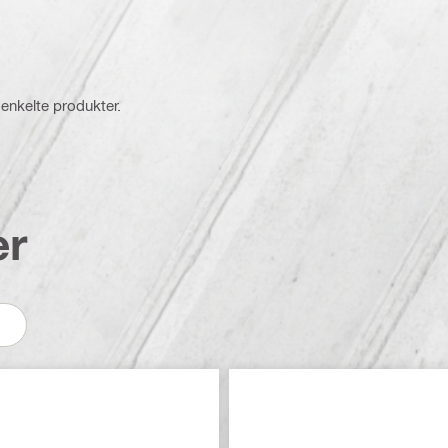
 enkelte produkter.
er