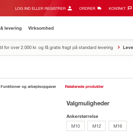
LOG IND ELLER REGISTRER
ORDRER
KONTAKT‎
& levering
Virksomhed
il for over 2.000 kr. og få gratis fragt på standard levering
Leve
Funktioner og arbejdsopgaver
Relaterede produkter
Valgmuligheder
Ankerstørrelse
M10
M12
M16