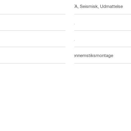
ETA, Seismisk, Udmattelse
Ja
Ja
Gennemstiksmontage