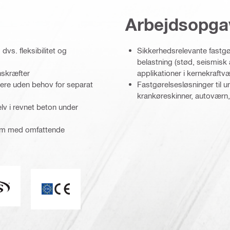
Arbejdsopga
vs. fleksibilitet og
Sikkerhedsrelevante fastgør
belastning (stød, seismisk a
nskræfter
applikationer i kernekraftv
ere uden behov for separat
Fastgørelsesløsninger til u
krankøreskinner, autoværn, 
elv i revnet beton under
gram med omfattende
CC-ES_Mark (132527)
CE-mærke