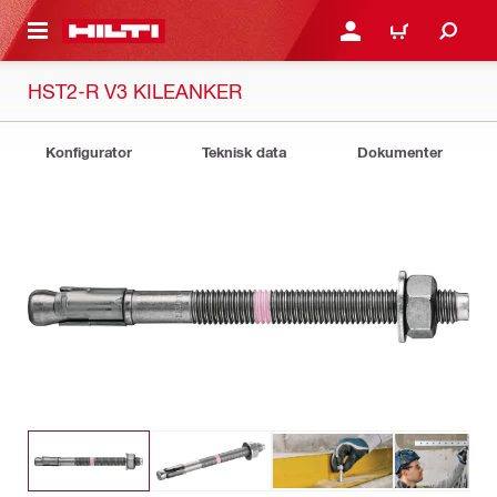
IL HOVEDINDHOLD
LOG IND ELLER REGIST
INDKØBSKURV
HST2-R V3 KILEANKER
Konfigurator
Teknisk data
Dokumenter