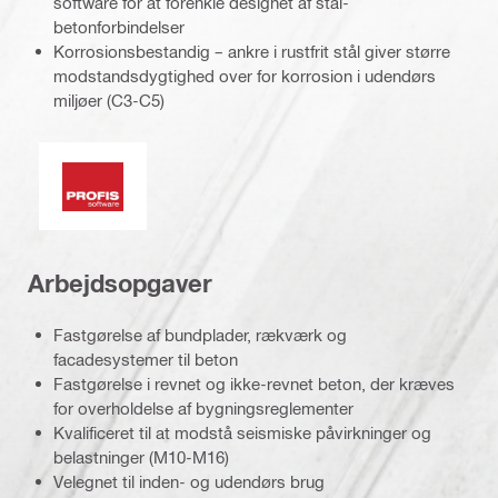
software for at forenkle designet af stål-
betonforbindelser
Korrosionsbestandig – ankre i rustfrit stål giver større
modstandsdygtighed over for korrosion i udendørs
miljøer (C3-C5)
PROFIS-software
Arbejdsopgaver
Fastgørelse af bundplader, rækværk og
facadesystemer til beton
Fastgørelse i revnet og ikke-revnet beton, der kræves
for overholdelse af bygningsreglementer
Kvalificeret til at modstå seismiske påvirkninger og
belastninger (M10-M16)
Velegnet til inden- og udendørs brug