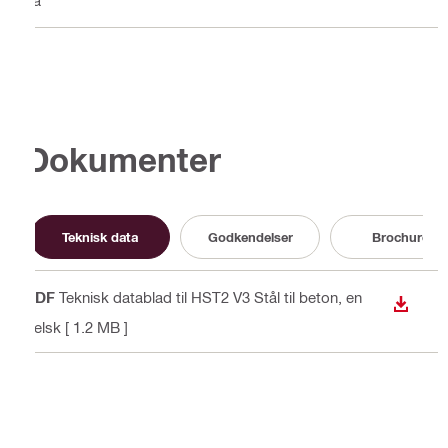
Dokumenter
Teknisk data
Godkendelser
Brochure
PDF
Teknisk datablad til HST2 V3 Stål til beton
, en
DOWN
gelsk
[ 1.2 MB ]