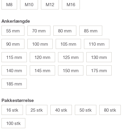
M8
M10
M12
M16
Ankerlængde
55 mm
70 mm
80 mm
85 mm
90 mm
100 mm
105 mm
110 mm
115 mm
120 mm
125 mm
130 mm
140 mm
145 mm
150 mm
175 mm
185 mm
Pakkestørrelse
16 stk
25 stk
40 stk
50 stk
80 stk
100 stk