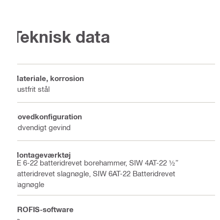
Teknisk data
Materiale, korrosion
Rustfrit stål
Hovedkonfiguration
Udvendigt gevind
Montageværktøj
TE 6-22 batteridrevet borehammer, SIW 4AT-22 ½”
Batteridrevet slagnøgle, SIW 6AT-22 Batteridrevet
slagnøgle
PROFIS-software
Ja