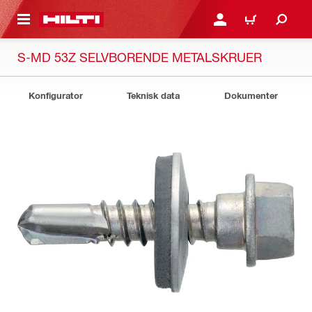
IL HOVEDINDHOLD
LOG IND ELLER REGIST
INDKØBSKURV
S-MD 53Z SELVBORENDE METALSKRUER
Konfigurator
Teknisk data
Dokumenter