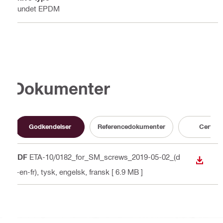
Bundet EPDM
Dokumenter
Godkendelser
Referencedokumenter
Certifik
PDF
ETA-10/0182_for_SM_screws_2019-05-02_(d
DOWN
e-en-fr)
, tysk, engelsk, fransk
[ 6.9 MB ]