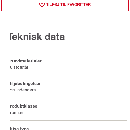
TILFØJ TIL FAVORITTER
Teknisk data
Grundmaterialer
Kulstofstål
Miljøbetingelser
Tørt indendørs
Produktklasse
Premium
Skive type