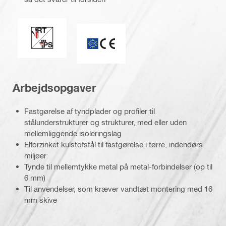
Perfekt tætning / Racing Tip
ETA_CE_Logo_2to1 (3608215)
Arbejdsopgaver
Fastgørelse af tyndplader og profiler til
stålunderstrukturer og strukturer, med eller uden
mellemliggende isoleringslag
Elforzinket kulstofstål til fastgørelse i tørre, indendørs
miljøer
Tynde til mellemtykke metal på metal-forbindelser (op til
6 mm)
Til anvendelser, som kræver vandtæt montering med 16
mm skive