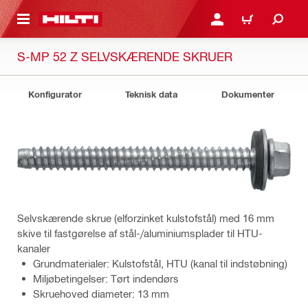
IL HOVEDINDHOLD
LOG IND ELLER REGIST
INDKØBSKURV
S-MP 52 Z SELVSKÆRENDE SKRUER
Konfigurator
Teknisk data
Dokumenter
Selvskærende skrue (elforzinket kulstofstål) med 16 mm
skive til fastgørelse af stål-/aluminiumsplader til HTU-
kanaler
Grundmaterialer: Kulstofstål, HTU (kanal til indstøbning)
Miljøbetingelser: Tørt indendørs
Skruehoved diameter: 13 mm