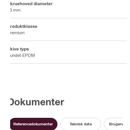
Skruehoved diameter
13 mm
Produktklasse
Premium
Skive type
Bundet EPDM
Dokumenter
Referencedokumenter
Teknisk data
Brugervejle