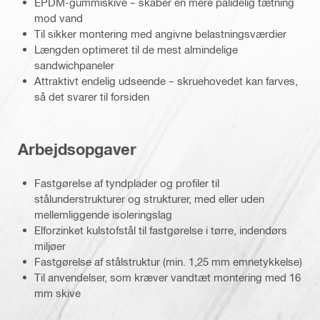
EPDM-gummiskive – skaber en mere pålidelig tætning
mod vand
Til sikker montering med angivne belastningsværdier
Længden optimeret til de mest almindelige
sandwichpaneler
Attraktivt endelig udseende – skruehovedet kan farves,
så det svarer til forsiden
Arbejdsopgaver
Fastgørelse af tyndplader og profiler til
stålunderstrukturer og strukturer, med eller uden
mellemliggende isoleringslag
Elforzinket kulstofstål til fastgørelse i tørre, indendørs
miljøer
Fastgørelse af stålstruktur (min. 1,25 mm emnetykkelse)
Til anvendelser, som kræver vandtæt montering med 16
mm skive