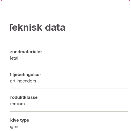
Teknisk data
Grundmaterialer
Metal
Miljøbetingelser
Tørt indendørs
Produktklasse
Premium
Skive type
Ingen