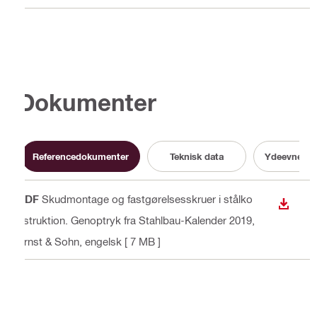
Dokumenter
Referencedokumenter
Teknisk data
Ydeevnedekl
PDF
Skudmontage og fastgørelsesskruer i stålko
DOWN
nstruktion. Genoptryk fra Stahlbau-Kalender 2019,
Ernst & Sohn
, engelsk
[ 7 MB ]