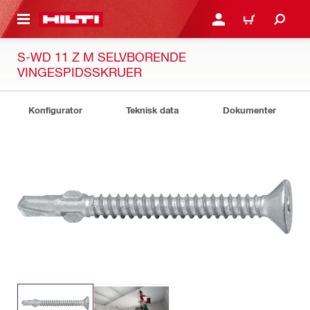
IL HOVEDINDHOLD
LOG IND ELLER REGIST
INDKØBSKURV
S-WD 11 Z M SELVBORENDE
VINGESPIDSSKRUER
Konfigurator
Teknisk data
Dokumenter