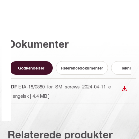
Dokumenter
Godkendelser
Referencedokumenter
Teknisk d
PDF
ETA-18/0880_for_SM_screws_2024-04-11_e
DOWN
n
, engelsk
[ 4.4 MB ]
Relaterede produkter