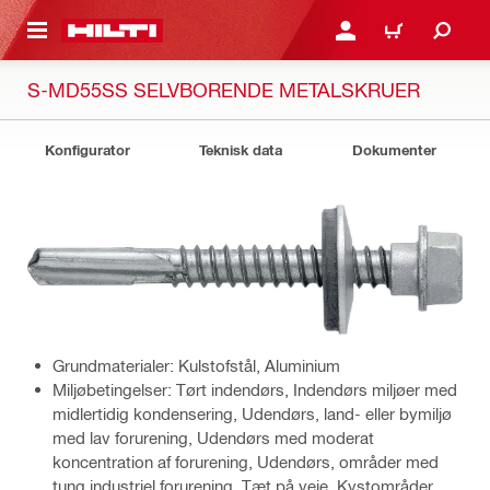
IL HOVEDINDHOLD
LOG IND ELLER REGIST
INDKØBSKURV
S-MD55SS SELVBORENDE METALSKRUER
Konfigurator
Teknisk data
Dokumenter
Grundmaterialer: Kulstofstål, Aluminium
Miljøbetingelser: Tørt indendørs, Indendørs miljøer med
midlertidig kondensering, Udendørs, land- eller bymiljø
med lav forurening, Udendørs med moderat
koncentration af forurening, Udendørs, områder med
tung industriel forurening, Tæt på veje, Kystområder