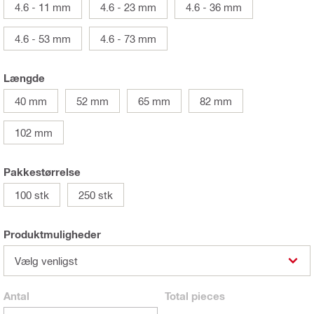
4.6 - 11 mm
4.6 - 23 mm
4.6 - 36 mm
4.6 - 53 mm
4.6 - 73 mm
Længde
40 mm
52 mm
65 mm
82 mm
102 mm
Pakkestørrelse
100 stk
250 stk
Produktmuligheder
Vælg venligst
Antal
Total
pieces