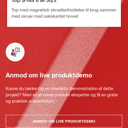
Top S-NS 8 M 50/2"
Top med magnetisk skruefastholdelse til brug sammen
med skruer med sekskantet hoved
Anmod om live produktdemo
Kunne du tænke dig en interaktiv demonstration af dette
projekt? Mød en af vores produkt eksperter og få en gratis
og praktisk præsentation.
ANMOD OM LIVE PRODUKTDEMO