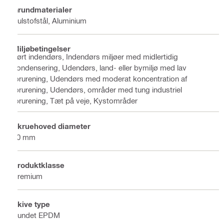
Grundmaterialer
Kulstofstål, Aluminium
Miljøbetingelser
Tørt indendørs, Indendørs miljøer med midlertidig
kondensering, Udendørs, land- eller bymiljø med lav
forurening, Udendørs med moderat koncentration af
forurening, Udendørs, områder med tung industriel
forurening, Tæt på veje, Kystområder
Skruehoved diameter
10 mm
Produktklasse
Premium
Skive type
Bundet EPDM