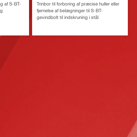
ng af S-BT-
Trinbor til forboring af præcise huller eller
ng
fjernelse af belægninger til S-BT-
gevindbolt til indskruning i stål