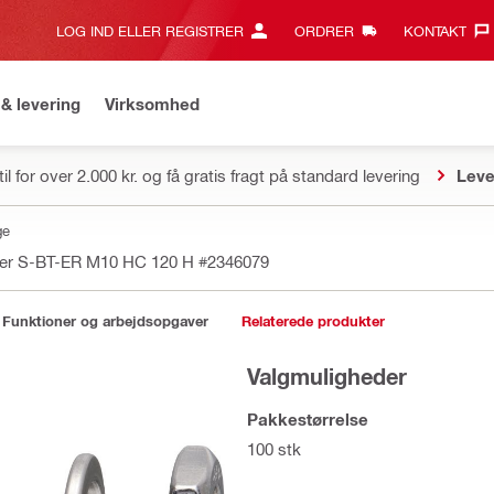
LOG IND ELLER REGISTRER
ORDRER
KONTAKT‎
& levering
Virksomhed
il for over 2.000 kr. og få gratis fragt på standard levering
Leve
ge
nder S-BT-ER M10 HC 120 H
#2346079
Funktioner og arbejdsopgaver
Relaterede produkter
Valgmuligheder
Pakkestørrelse
100 stk