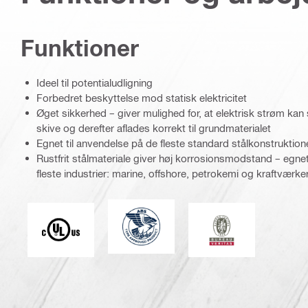
Funktioner
Ideel til potentialudligning
Forbedret beskyttelse mod statisk elektricitet
Øget sikkerhed – giver mulighed for, at elektrisk strøm 
skive og derefter aflades korrekt til grundmaterialet
Egnet til anvendelse på de fleste standard stålkonstruktion
Rustfrit stålmateriale giver høj korrosionsmodstand – egnet
fleste industrier: marine, offshore, petrokemi og kraftværke
American Bureau of Shipping
Underwriters Laboratories
Bureau Veritas