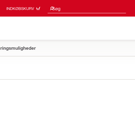
Søgeresultater
Søg
INDKØBSKURV
ringsmuligheder