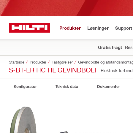
Produkter
Løsninger
Support 
Gratis fragt
Best
Startside
Produkter
Fastgørelser
Gevindbolte og afstandsmonta
S-BT-ER HC HL GEVINDBOLT
Elektrisk forbi
Konfigurator
Teknisk data
Dokumenter