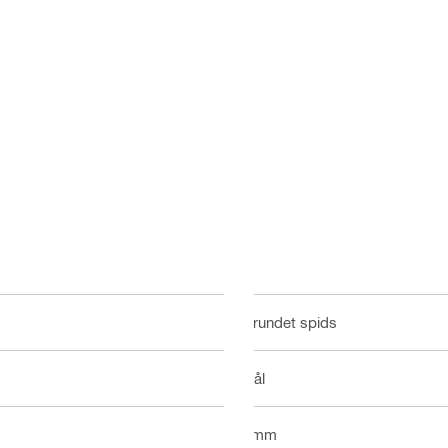
Afrundet spids
Stål
6 mm