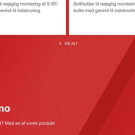
il nøjagtig montering af S-BT-
Boltholder til nøjagtig monteri
evind til indskruning
bolte med gevind til indskruni
VIS ALT
mo
kt? Mød en af vores produkt