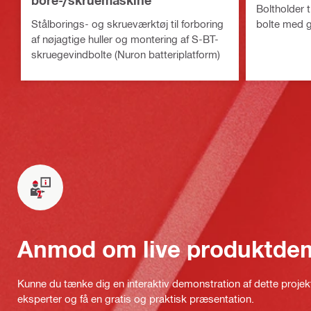
bore-/skruemaskine
Boltholder t
Stålborings- og skrueværktøj til forboring
bolte med g
af nøjagtige huller og montering af S-BT-
skruegevindbolte (Nuron batteriplatform)
Anmod om live produktde
Kunne du tænke dig en interaktiv demonstration af dette proje
eksperter og få en gratis og praktisk præsentation.