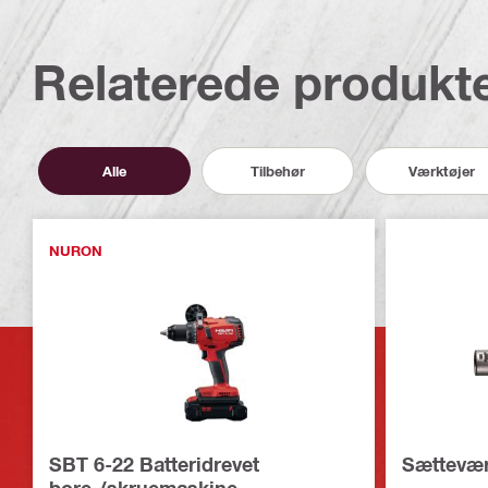
Relaterede produkt
Alle
Tilbehør
Værktøjer
NURON
SBT 6-22 Batteridrevet
Sættevær