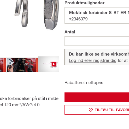
Produktmuligheder
Elektrisk forbinder S-BT-ER
#2346079
Antal
Du kan ikke se dine virksom
Log ind eller registrer dig
for at
Rabatteret nettopris
riske forbindelser på stål i milde
kabel 120 mm²/AWG 4.0
TILFØJ TIL FAVOR