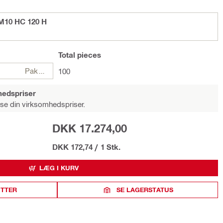
 M10 HC 120 H
Total
pieces
Pakker
100
hedspriser
 se din virksomhedspriser.
DKK 17.274,00
DKK 172,74
/
1 Stk.
LÆG I KURV
ITTER
SE LAGERSTATUS