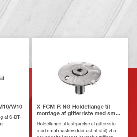
 M10/W10
X-FCM-R NG Holdeflange til
montage af gitterriste med smal
ng af S-BT-
maskevidde (rustfrit stål)
ng
Holdeflange til fastgørelse af gitterriste
med smal maskevidde(rustfrit stål) vha.
gevindbolte i meget korrosive miljøer