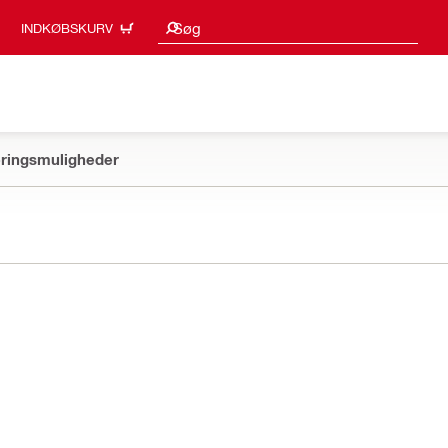
Søgeresultater
Søg
INDKØBSKURV
ringsmuligheder