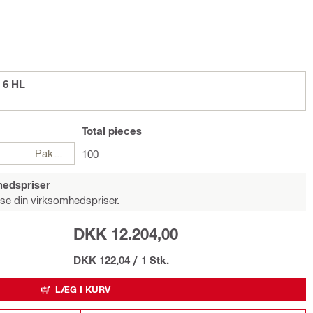
 6 HL
Total
pieces
Pakker
100
hedspriser
 se din virksomhedspriser.
DKK 12.204,00
DKK 122,04
/
1 Stk.
LÆG I KURV