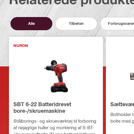
Alle
Tilbehør
Forbrugsvare
NURON
SBT 6-22 Batteridrevet
Sættevær
bore-/skruemaskine
Boltholder t
Stålborings- og skrueværktøj til forboring
bolte med g
af nøjagtige huller og montering af S-BT-
skruegevindbolte (Nuron batteriplatform)