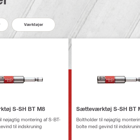
r
Værktøjer
ktøj S-SH BT M8
Sætteværktøj S-SH BT
il nøjagtig montering af S-BT-
Boltholder til nøjagtig monteri
evind til indskruning
bolte med gevind til indskruni