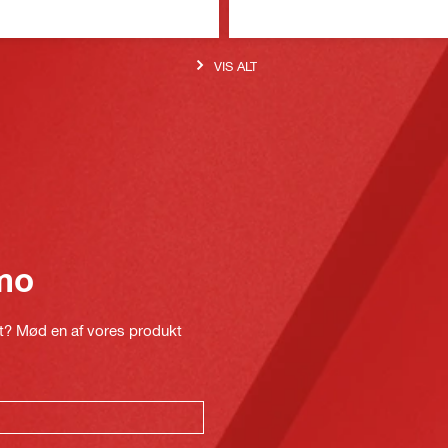
VIS ALT
mo
kt? Mød en af vores produkt