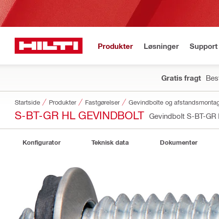
Produkter
Løsninger
Support 
Gratis fragt
Best
Startside
Produkter
Fastgørelser
Gevindbolte og afstandsmonta
S-BT-GR HL GEVINDBOLT
Gevindbolt S-BT-GR
Konfigurator
Teknisk data
Dokumenter