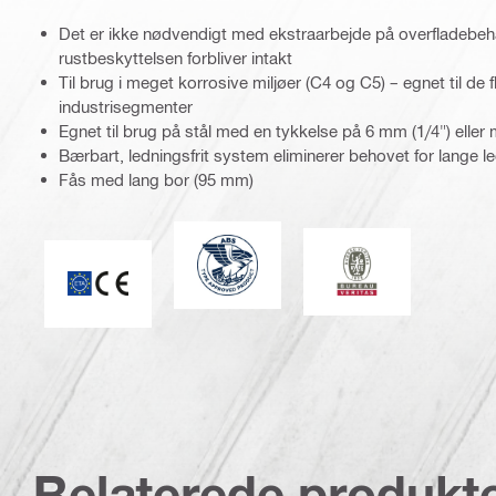
Det er ikke nødvendigt med ekstraarbejde på overfladebeha
rustbeskyttelsen forbliver intakt
Til brug i meget korrosive miljøer (C4 og C5) – egnet til de 
industrisegmenter
Egnet til brug på stål med en tykkelse på 6 mm (1/4") eller
Bærbart, ledningsfrit system eliminerer behovet for lange l
Fås med lang bor (95 mm)
American Bureau of Shipping
Bureau Veritas
CE-mærke
Relaterede produkt