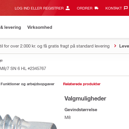
LOG IND ELLER REGISTRER
ORDRER
KONTAKT‎
& levering
Virksomhed
il for over 2.000 kr. og få gratis fragt på standard levering
Leve
ge
 M8/7 SN 6 HL
#2345767
Funktioner og arbejdsopgaver
Relaterede produkter
Valgmuligheder
Gevindstørrelse
M8