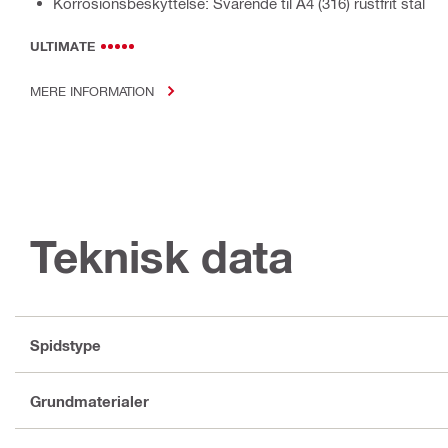
Korrosionsbeskyttelse: Svarende til A4 (316) rustfrit stål
ULTIMATE
MERE INFORMATION
Teknisk data
Spidstype
Grundmaterialer