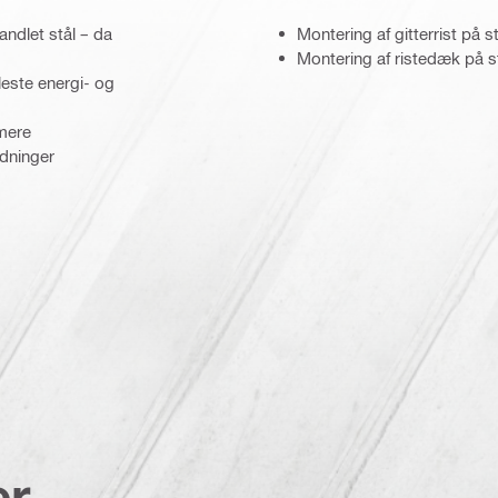
ndlet stål – da
Montering af gitterrist på
Montering af ristedæk på 
fleste energi- og
 mere
edninger
er