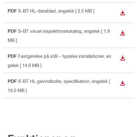
PDF
S-BT-HL-datablad
, engelsk
[ 2.5 MB ]
DOWN
PDF
S-BT visuel inspektionskatalog
, engelsk
[ 1.9
DOWN
MB ]
PDF
Fastgørelse på stål – typiske installationer
, en
DOWN
gelsk
[ 14.6 MB ]
PDF
S-BT HL gevindbolte, specifikation
, engelsk
[
DOWN
19.5 MB ]