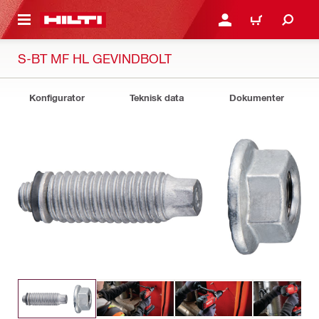
IL HOVEDINDHOLD
LOG IND ELLER REGIST
INDKØBSKURV
S-BT MF HL GEVINDBOLT
Konfigurator
Teknisk data
Dokumenter