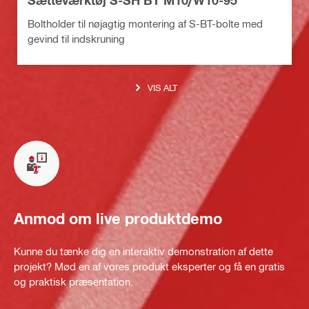
Boltholder til nøjagtig montering af S-BT-bolte med
gevind til indskruning
VIS ALT
Anmod om live produktdemo
Kunne du tænke dig en interaktiv demonstration af dette
projekt? Mød en af vores produkt eksperter og få en gratis
og praktisk præsentation.