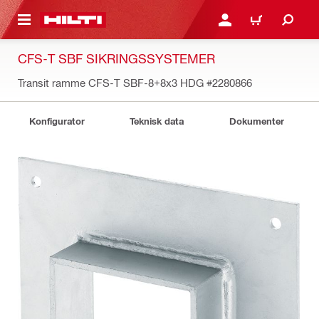
IL HOVEDINDHOLD
LOG IND ELLER REGIST
INDKØBSKURV
CFS-T SBF SIKRINGSSYSTEMER
Transit ramme CFS-T SBF-8+8x3 HDG
#2280866
Konfigurator
Teknisk data
Dokumenter