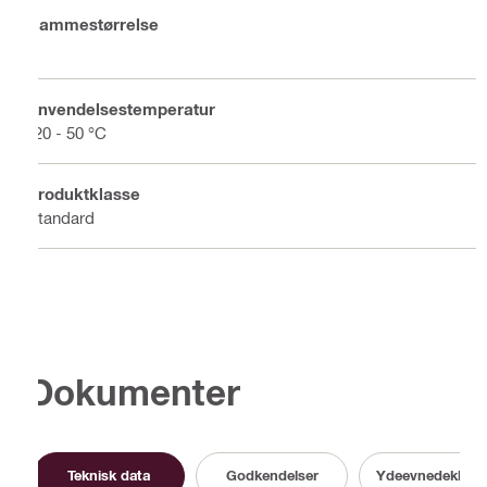
Rammestørrelse
8
Anvendelsestemperatur
-20 - 50 °C
Produktklasse
Standard
Dokumenter
Teknisk data
Godkendelser
Ydeevnedeklarat