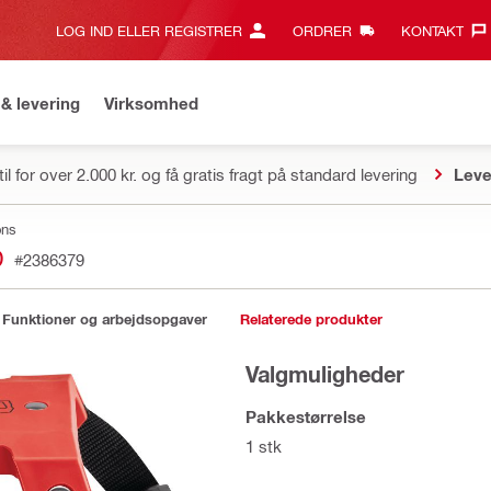
LOG IND ELLER REGISTRER
ORDRER
KONTAKT‎
& levering
Virksomhed
il for over 2.000 kr. og få gratis fragt på standard levering
Leve
ons
D
#2386379
Funktioner og arbejdsopgaver
Relaterede produkter
Valgmuligheder
Pakkestørrelse
1 stk