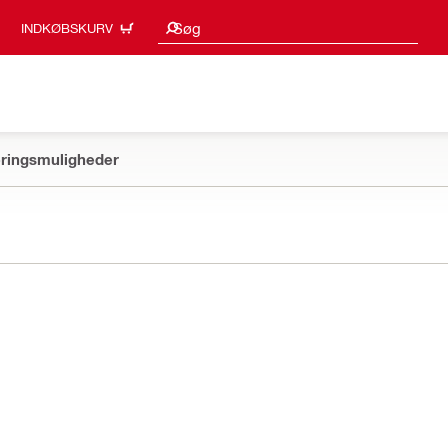
Søgeresultater
Søg
INDKØBSKURV
ringsmuligheder