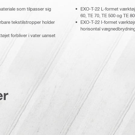
ateriale som tilpasser sig
EXO-T-22 L-formet værktøj
60, TE 70, TE 500 og TE 800
terbare tekstilstropper holder
EXO-T-22 I-formet værktøj
horisontal vægnedbrydnin
øjet forbliver i vater uanset
er