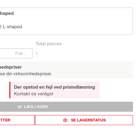
shaped
2 L-shaped
Total
pieces
Pakker
1
hedspriser
 se din virksomhedspriser.
Der opstod en fejl ved prisindlæsning
Kontakt os venligst
LÆG I KURV
ITTER
SE LAGERSTATUS