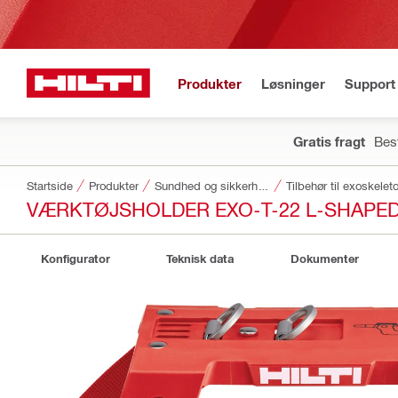
Produkter
Løsninger
Support 
Gratis fragt
Best
Startside
Produkter
Sundhed og sikkerhed
Tilbehør til exoskelet
VÆRKTØJSHOLDER EXO-T-22 L-SHAPE
Konfigurator
Teknisk data
Dokumenter