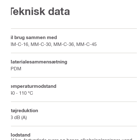
Teknisk data
Til brug sammen med
MM-C-16, MM-C-30, MM-C-36, MM-C-45
Materialesammensætning
EPDM
Temperaturmodstand
-40 - 110 °C
Støjreduktion
13 dB (A)
Modstand
UV lys, fortyndede syrer og baser, alkoholopløsninger, vand