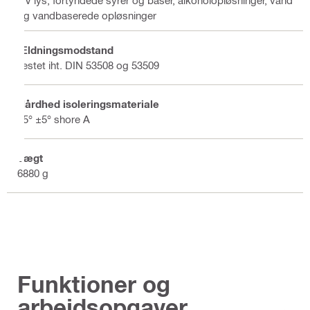
og vandbaserede opløsninger
Ældningsmodstand
Testet iht. DIN 53508 og 53509
Hårdhed isoleringsmateriale
55° ±5° shore A
Vægt
6880 g
Funktioner og
arbejdsopgaver