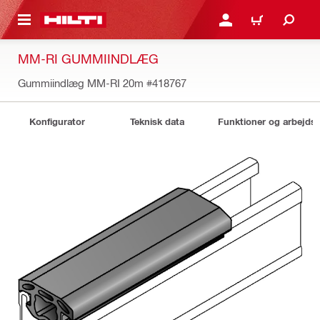
IL HOVEDINDHOLD
LOG IND ELLER REGIST
INDKØBSKURV
MM-RI GUMMIINDLÆG
Gummiindlæg MM-RI 20m
#418767
Konfigurator
Teknisk data
Funktioner og arbejds