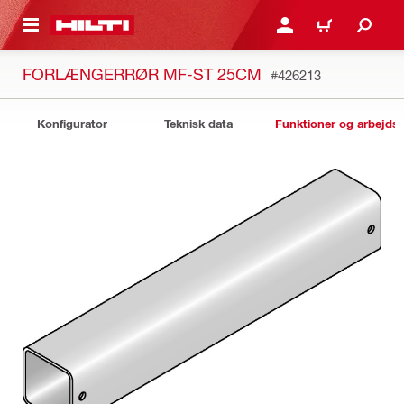
IL HOVEDINDHOLD
LOG IND ELLER REGIST
INDKØBSKURV
FORLÆNGERRØR MF-ST 25CM
#426213
Konfigurator
Teknisk data
Funktioner og arbejds