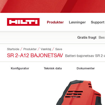
Produkter
Løsninger
Support 
Gratis fragt
Best
Startside
Produkter
Værktøj
Save
SR 2-A12 BAJONETSAV
Batteri-bajonetsav SR 
Konfigurator
Teknisk data
Dokumenter