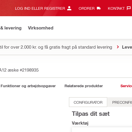
LOG IND ELLER REGISTRER
ORDRER
KONTAKT‎
& levering
Virksomhed
il for over 2.000 kr. og få gratis fragt på standard levering
Leve
2-A12 æske
#2198935
Funktioner og arbejdsopgaver
Relaterede produkter
Servic
CONFIGURATOR
PRECONFI
Tilpas dit sæt
Værktøj