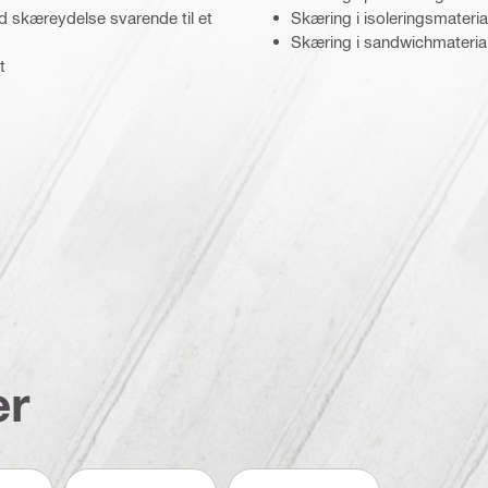
d skæreydelse svarende til et
Skæring i isoleringsmateria
Skæring i sandwichmateria
t
er