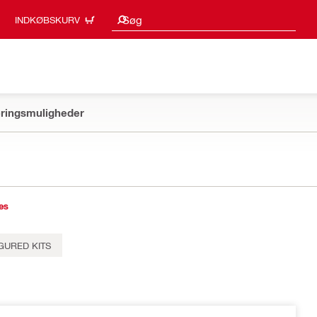
Søgeresultater
Søg
INDKØBSKURV
ringsmuligheder
es
GURED KITS