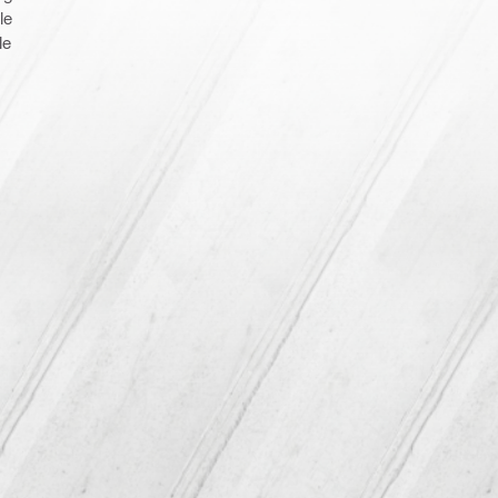
le
le