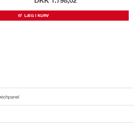
DKK 1.798,02
LÆG I KURV
dwichpanel