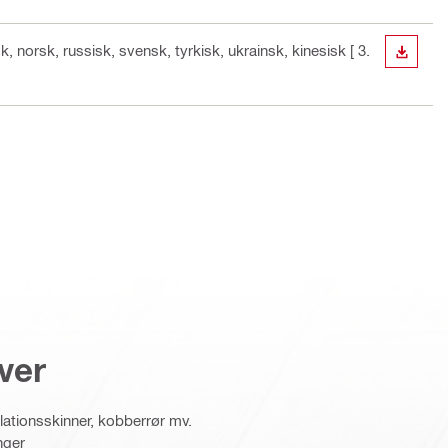
sk, norsk, russisk, svensk, tyrkisk, ukrainsk, kinesisk
[ 3.
DOWN
ver
allationsskinner, kobberrør mv.
nger