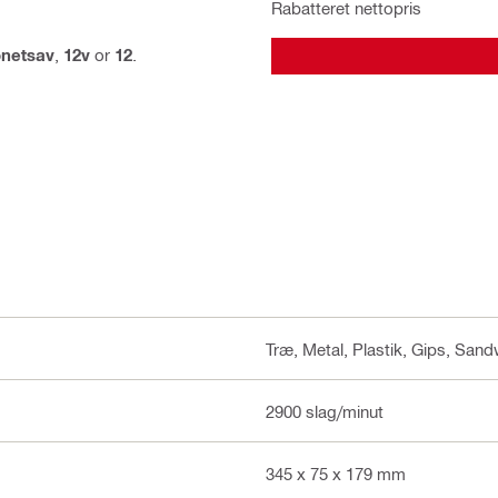
Rabatteret nettopris
onetsav
,
12v
or
12
.
Træ, Metal, Plastik, Gips, San
2900 slag/minut
345 x 75 x 179 mm