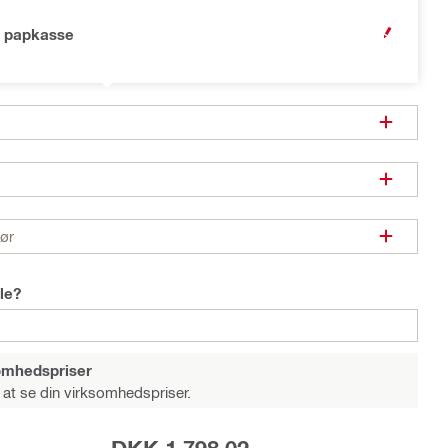
 papkasse
OPEN MODA
hør
le?
somhedspriser
 at se din virksomhedspriser.