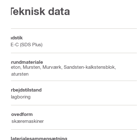
Teknisk data
Indstik
TE-C (SDS Plus)
Grundmateriale
Beton, Mursten, Murværk, Sandsten-kalkstensblok,
Natursten
Arbejdstilstand
Slagboring
Hovedform
2 skæremaskiner
Materialesammensætning