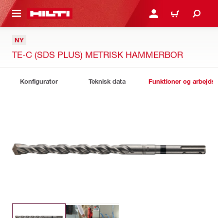
IL HOVEDINDHOLD
LOG IND ELLER REGIST
INDKØBSKURV
NY
TE-C (SDS PLUS) METRISK HAMMERBOR
Konfigurator
Teknisk data
Funktioner og arbejds