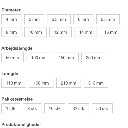
Diameter
4 mm
5 mm
5.5 mm
6 mm
6.5 mm
8 mm
10 mm
12 mm
14 mm
16 mm
Arbejdslængde
50 mm
100 mm
150 mm
250 mm
Længde
110 mm
160 mm
210 mm
310 mm
Pakkestørrelse
1 stk
8 stk
16 stk
32 stk
50 stk
Produktmuligheder