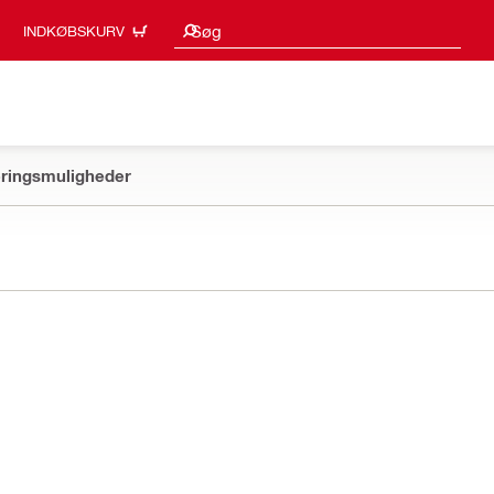
Søgeresultater
Søg
INDKØBSKURV
ringsmuligheder