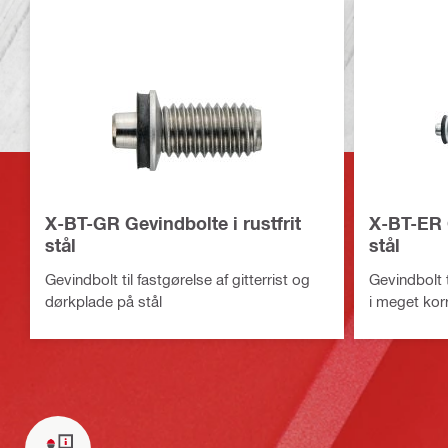
X-BT-GR Gevindbolte i rustfrit
X-BT-ER G
stål
stål
Gevindbolt til fastgørelse af gitterrist og
Gevindbolt t
dørkplade på stål
i meget korr