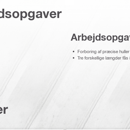
jdsopgaver
Arbejdsopga
Forboring af præcise huller
Tre forskellige længder få
er