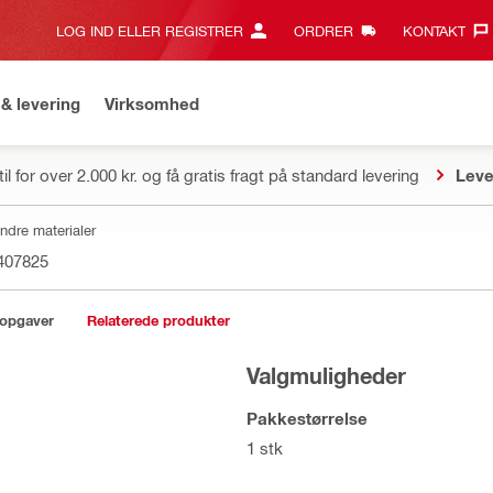
LOG IND ELLER REGISTRER
ORDRER
KONTAKT‎
& levering
Virksomhed
il for over 2.000 kr. og få gratis fragt på standard levering
Leve
andre materialer
407825
sopgaver
Relaterede produkter
Valgmuligheder
Pakkestørrelse
1 stk