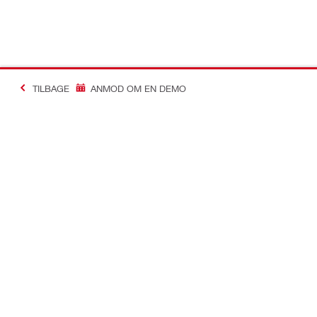
TILBAGE
ANMOD OM EN DEMO
Making Constructio
Kontakt
Links
Kontakt os
Din konto