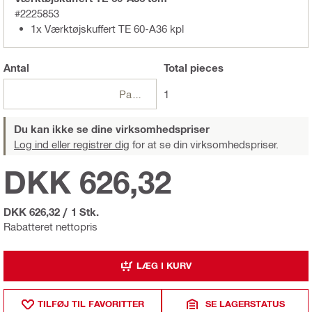
#2225853
1x Værktøjskuffert TE 60-A36 kpl
Antal
Total
pieces
Pakker
1
Du kan ikke se dine virksomhedspriser
Log ind eller registrer dig
for at se din virksomhedspriser.
DKK 626,32
DKK 626,32
/
1 Stk.
Rabatteret nettopris
LÆG I KURV
TILFØJ TIL FAVORITTER
SE LAGERSTATUS