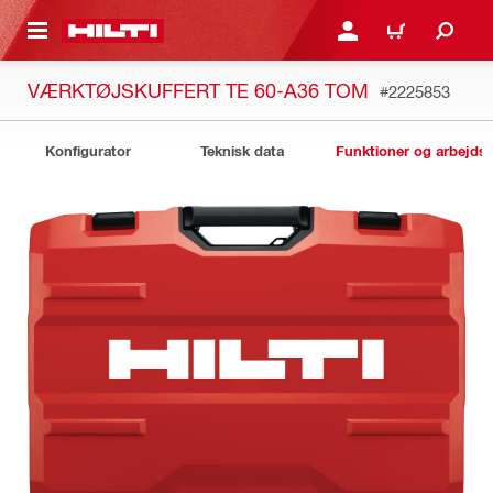
IL HOVEDINDHOLD
LOG IND ELLER REGIST
INDKØBSKURV
VÆRKTØJSKUFFERT TE 60-A36 TOM
#2225853
Konfigurator
Teknisk data
Funktioner og arbejds