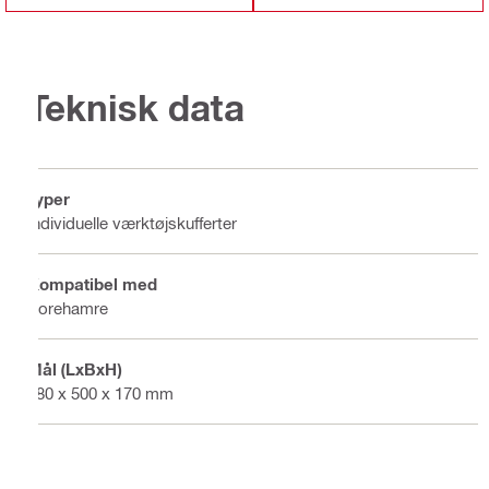
Teknisk data
Typer
Individuelle værktøjskufferter
Kompatibel med
Borehamre
Mål (LxBxH)
680 x 500 x 170 mm