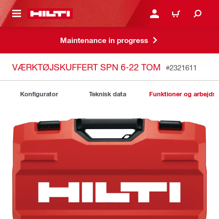
IL HOVEDINDHOLD
LOG IND ELLER REGIST
INDKØBSKURV
Maintenance in progress
VÆRKTØJSKUFFERT SPN 6-22 TOM
#2321611
Konfigurator
Teknisk data
Funktioner og arbejds