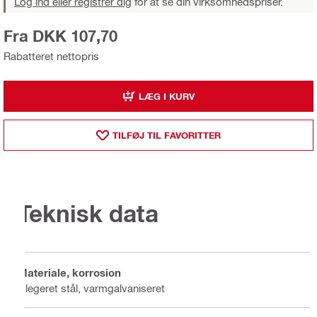
Log ind eller registrer dig
for at se din virksomhedspriser.
Fra DKK 107,70
Rabatteret nettopris
LÆG I KURV
TILFØJ TIL FAVORITTER
Teknisk data
Materiale, korrosion
Ulegeret stål, varmgalvaniseret