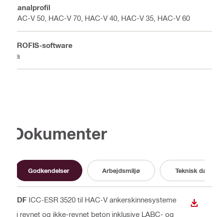
Kanalprofil
HAC-V 50, HAC-V 70, HAC-V 40, HAC-V 35, HAC-V 60
PROFIS-software
Ja
Dokumenter
Godkendelser
Arbejdsmiljø
Teknisk data
PDF
ICC-ESR 3520 til HAC-V ankerskinnesysteme
DOWN
r i revnet og ikke-revnet beton inklusive LABC- og