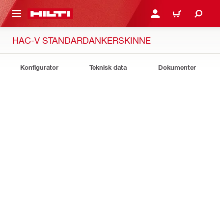
IL HOVEDINDHOLD
LOG IND ELLER REGIST
INDKØBSKURV
HAC-V STANDARDANKERSKINNE
Konfigurator
Teknisk data
Dokumenter