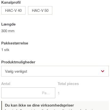
Kanalprofil
HAC-V 40
HAC-V 50
Længde
300 mm
Pakkestørrelse
1 stk
Produktmuligheder
Vælg venligst
Antal
Total
pieces
Pakker
1
Du kan ikke se dine virksomhedspriser