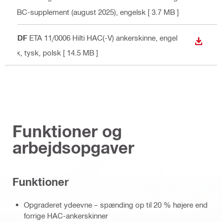
FBC-supplement (august 2025)
, engelsk
[ 3.7 MB ]
PDF
ETA 11/0006 Hilti HAC(-V) ankerskinne
, engel
DOWN
sk, tysk, polsk
[ 14.5 MB ]
Funktioner og
arbejdsopgaver
Funktioner
Opgraderet ydeevne – spænding op til 20 % højere end
forrige HAC-ankerskinner