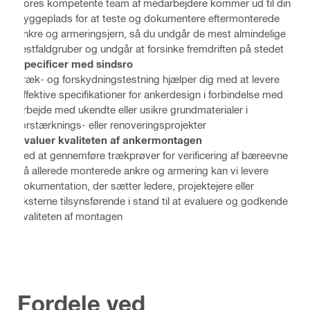
Vores kompetente team af medarbejdere kommer ud til din
byggeplads for at teste og dokumentere eftermonterede
ankre og armeringsjern, så du undgår de mest almindelige
testfaldgruber og undgår at forsinke fremdriften på stedet
Specificer med sindsro
Træk- og forskydningstestning hjælper dig med at levere
effektive specifikationer for ankerdesign i forbindelse med
arbejde med ukendte eller usikre grundmaterialer i
forstærknings- eller renoveringsprojekter
Evaluer kvaliteten af ankermontagen
Ved at gennemføre trækprøver for verificering af bæreevne
på allerede monterede ankre og armering kan vi levere
dokumentation, der sætter ledere, projektejere eller
eksterne tilsynsførende i stand til at evaluere og godkende
kvaliteten af montagen
Fordele ved