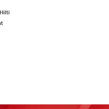
Hilti
t