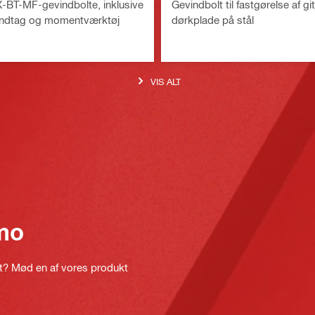
 X-BT-MF-gevindbolte, inklusive
Gevindbolt til fastgørelse af git
åndtag og momentværktøj
dørkplade på stål
VIS ALT
mo
kt? Mød en af vores produkt