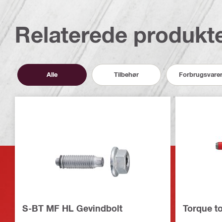
Relaterede produkt
Alle
Tilbehør
Forbrugsvare
S-BT MF HL Gevindbolt
Torque t