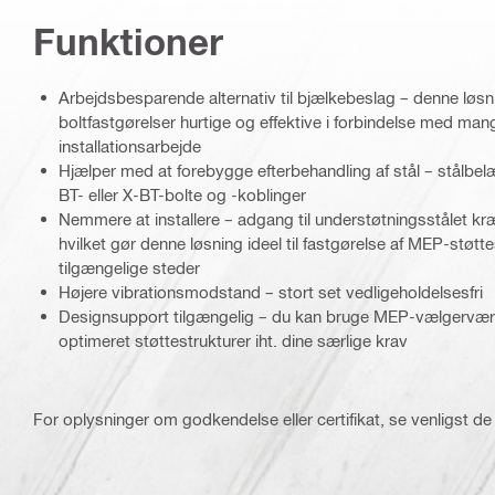
Funktioner
Arbejdsbesparende alternativ til bjælkebeslag – denne løs
boltfastgørelser hurtige og effektive i forbindelse med ma
installationsarbejde
Hjælper med at forebygge efterbehandling af stål – stålbel
BT- eller X-BT-bolte og -koblinger
Nemmere at installere – adgang til understøtningsstålet kr
hvilket gør denne løsning ideel til fastgørelse af MEP-støtt
tilgængelige steder
Højere vibrationsmodstand – stort set vedligeholdelsesfri
Designsupport tilgængelig – du kan bruge MEP-vælgerværktøj
optimeret støttestrukturer iht. dine særlige krav
For oplysninger om godkendelse eller certifikat, se venligst de