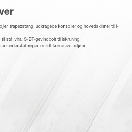
ver
øjler, trapezstang, udkragede konsoller og hovedskinner til I-
il stål vha. S-BT-gevindbolt til iskruning
 kabelunderstøtninger i mildt korrosive miljøer