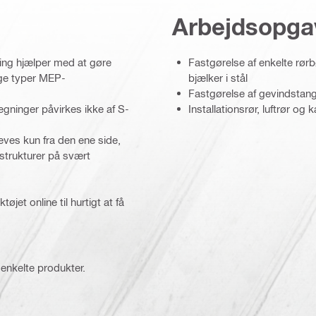
Arbejdsopga
ning hjælper med at gøre
Fastgørelse af enkelte rørb
nge typer MEP-
bjælker i stål
Fastgørelse af gevindstang t
ægninger påvirkes ikke af S-
Installationsrør, luftrør og
æves kun fra den ene side,
estrukturer på svært
et online til hurtigt at få
 enkelte produkter.