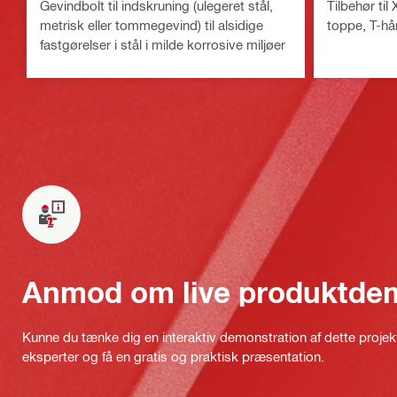
Gevindbolt til indskruning (ulegeret stål,
Tilbehør til
metrisk eller tommegevind) til alsidige
toppe, T-h
fastgørelser i stål i milde korrosive miljøer
Anmod om live produktde
Kunne du tænke dig en interaktiv demonstration af dette proje
eksperter og få en gratis og praktisk præsentation.