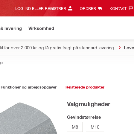
LOG IND ELLER REGISTRER
ORDRER
KONTAKT‎
& levering
Virksomhed
il for over 2.000 kr. og få gratis fragt på standard levering
Leve
ge
Funktioner og arbejdsopgaver
Relaterede produkter
Valgmuligheder
Gevindstørrelse
M8
M10