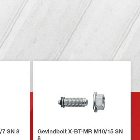
/7 SN 8
Gevindbolt X-BT-MR M10/15 SN
8