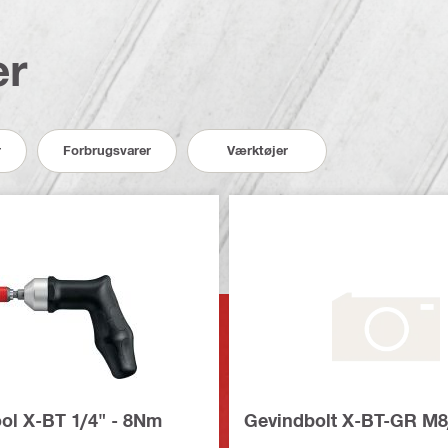
er
r
Forbrugsvarer
Værktøjer
ool X-BT 1/4" - 8Nm
Gevindbolt X-BT-GR M8