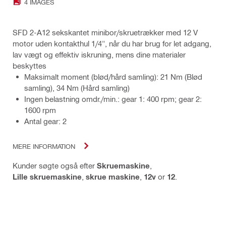
4 IMAGES
SFD 2-A12 sekskantet minibor/skruetrækker med 12 V
motor uden kontakthul 1/4", når du har brug for let adgang,
lav vægt og effektiv iskruning, mens dine materialer
beskyttes
Maksimalt moment (blød/hård samling): 21 Nm (Blød
samling), 34 Nm (Hård samling)
Ingen belastning omdr./min.: gear 1: 400 rpm; gear 2:
1600 rpm
Antal gear: 2
MERE INFORMATION
Kunder søgte også efter
Skruemaskine
,
Lille skruemaskine
,
skrue maskine
,
12v
or
12
.