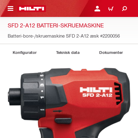
IL HOVEDINDHOLD
LOG IND ELLER REGIST
INDKØBSKURV
SFD 2-A12 BATTERI-SKRUEMASKINE
Batteri-bore-/skruemaskine SFD 2-A12 æsk
#2200056
Konfigurator
Teknisk data
Dokumenter