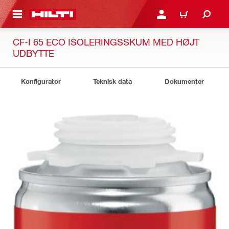
IL HOVEDINDHOLD
LOG IND ELLER REGIST
INDKØBSKURV
CF-I 65 ECO ISOLERINGSSKUM MED HØJT
UDBYTTE
Konfigurator
Teknisk data
Dokumenter