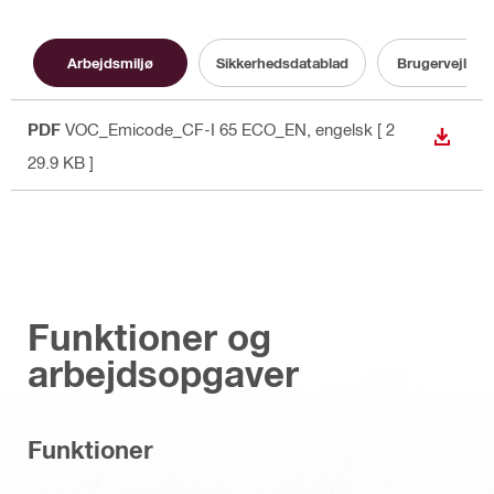
Arbejdsmiljø
Sikkerhedsdatablad
Brugervejledn
PDF
VOC_Emicode_CF-I 65 ECO_EN
, engelsk
[ 2
DOWN
29.9 KB ]
Funktioner og
arbejdsopgaver
Funktioner