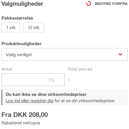
Valgmuligheder
BEGYND FORFRA
Pakkestørrelse
1 stk
12 stk
Produktmuligheder
Vælg venligst
Antal
Total
pieces
Pakker
1
Du kan ikke se dine virksomhedspriser
Log ind eller registrer dig
for at se din virksomhedspriser.
Fra DKK 208,00
Rabatteret nettopris