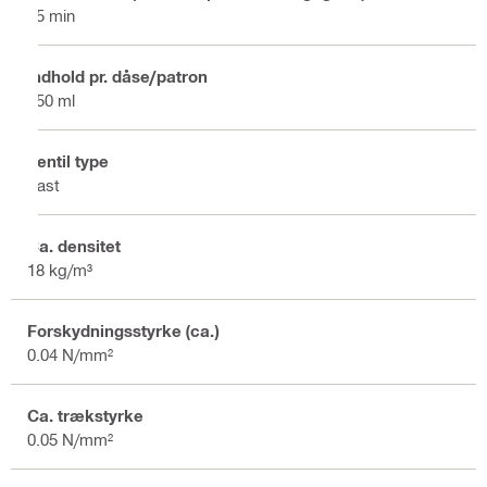
25 min
Indhold pr. dåse/patron
750 ml
Ventil type
Fast
Ca. densitet
18 kg/m³
Forskydningsstyrke (ca.)
0.04 N/mm²
Ca. trækstyrke
0.05 N/mm²