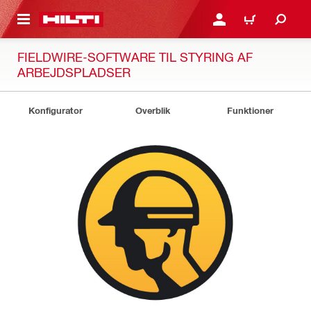
IL HOVEDINDHOLD
LOG IND ELLER REGIST
INDKØBSKURV
FIELDWIRE-SOFTWARE TIL STYRING AF
ARBEJDSPLADSER
Konfigurator
Overblik
Funktioner