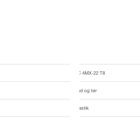
VC 4MX-22 T8
Våd og tør
Plastik