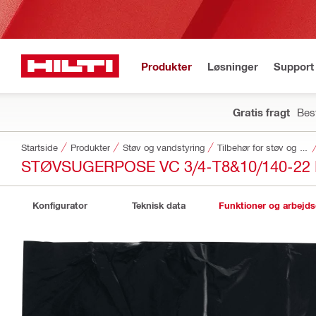
Produkter
Løsninger
Support 
Gratis fragt
Best
Startside
Produkter
Støv og vandstyring
Tilbehør for støv og vandstyring
STØVSUGERPOSE VC 3/4-T8&10/140-22
Konfigurator
Teknisk data
Funktioner og arbejd