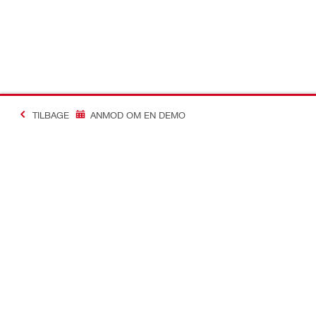
TILBAGE
ANMOD OM EN DEMO
Making Constructio
Kontakt
Links