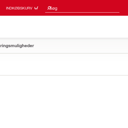
Søgeresultater
Søg
INDKØBSKURV
ringsmuligheder