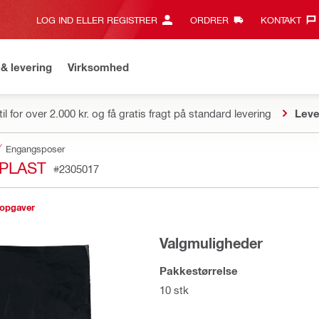
LOG IND ELLER REGISTRER
ORDRER
KONTAKT‎
& levering
Virksomhed
il for over 2.000 kr. og få gratis fragt på standard levering
Leve
Engangsposer
 PLAST
#2305017
sopgaver
Valgmuligheder
Pakkestørrelse
10 stk