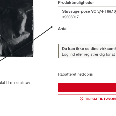
Produktmuligheder
Støvsugerpose VC 3/4-T8&10/
#2305017
Antal
Du kan ikke se dine virksom
Log ind eller registrer dig
for at
Rabatteret nettopris
alet til mineralstøv
TILFØJ TIL FAVOR