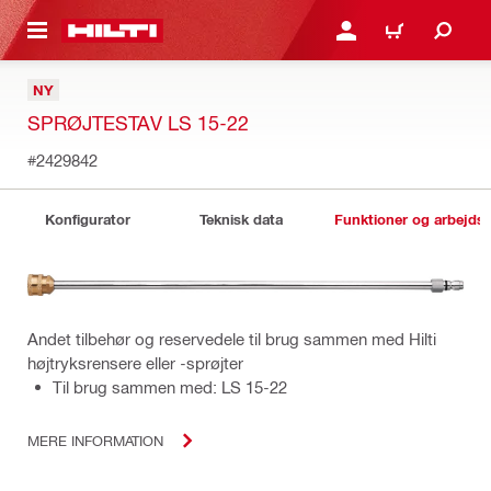
IL HOVEDINDHOLD
LOG IND ELLER REGIST
INDKØBSKURV
NY
SPRØJTESTAV LS 15-22
#2429842
Konfigurator
Teknisk data
Funktioner og arbejds
Andet tilbehør og reservedele til brug sammen med Hilti
højtryksrensere eller -sprøjter
Til brug sammen med: LS 15-22
MERE INFORMATION