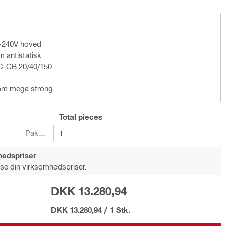
-240V hoved
 antistatisk
C-CB 20/40/150
5m mega strong
Total
pieces
Pakker
1
hedspriser
 se din virksomhedspriser.
DKK 13.280,94
DKK 13.280,94
/
1 Stk.