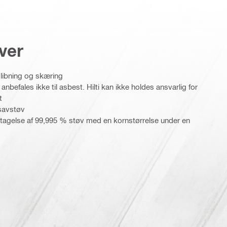
ver
slibning og skæring
efales ikke til asbest. Hilti kan ikke holdes ansvarlig for
t
 savstøv
ptagelse af 99,995 % støv med en kornstørrelse under en