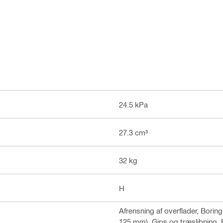
24.5 kPa
27.3 cm³
32 kg
H
Afrensning af overflader, Boring
125 mm), Gips og træslibning, B