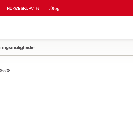
Søgeresultater
Søg
INDKØBSKURV
ringsmuligheder
36538