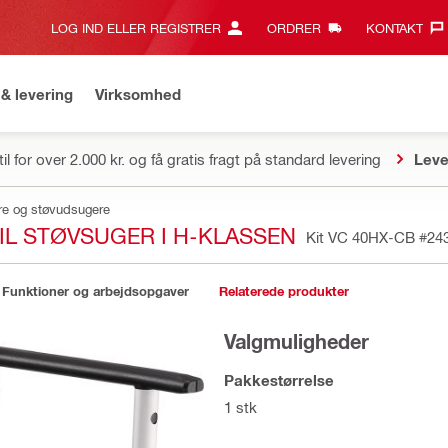
LOG IND ELLER REGISTRER
ORDRER
KONTAKT‎
& levering
Virksomhed
il for over 2.000 kr. og få gratis fragt på standard levering
Leve
ere og støvudsugere
IL STØVSUGER I H-KLASSEN
Kit VC 40HX-CB
#24
Funktioner og arbejdsopgaver
Relaterede produkter
Valgmuligheder
Pakkestørrelse
1 stk