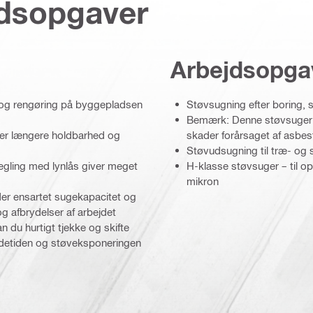
jdsopgaver
Arbejdsopga
g og rengøring på byggepladsen
Støvsugning efter boring, 
Bemærk: Denne støvsuger anb
iver længere holdbarhed og
skader forårsaget af asbes
Støvudsugning til træ- og
egling med lynlås giver meget
H-klasse støvsuger – til o
mikron
lder ensartet sugekapacitet og
og afbrydelser af arbejdet
du hurtigt tjekke og skifte
nedetiden og støveksponeringen