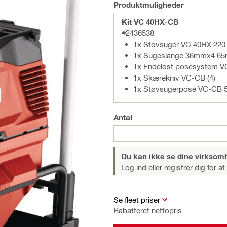
Produktmuligheder
Kit VC 40HX-CB
#2436538
1x Støvsuger VC 40HX 220
1x Sugeslange 36mmx4.65m
1x Endeløst posesystem V
1x Skærekniv VC-CB (4)
1x Støvsugerpose VC-CB 
Antal
Du kan ikke se dine virksom
Log ind eller registrer dig
for at
Se fleet priser
Rabatteret nettopris