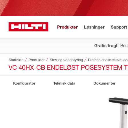
Produkter
Løsninger
Support 
Gratis fragt
Best
Startside
Produkter
Støv og vandstyring
Professionelle støvsug
VC 40HX-CB ENDELØST POSESYSTEM T
Konfigurator
Teknisk data
Dokumenter