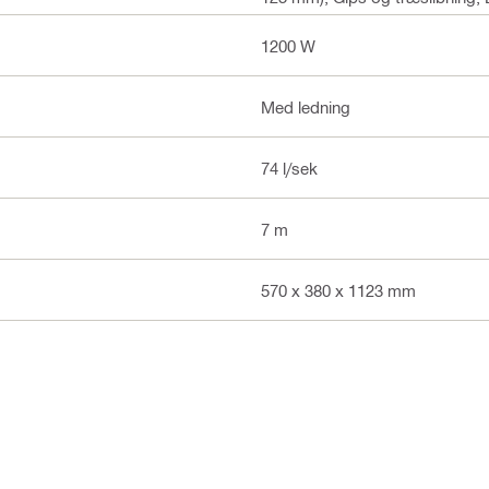
1200 W
Med ledning
74 l/sek
7 m
570 x 380 x 1123 mm