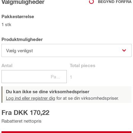
Valgmuligheder
BEGYND FORFRA
Pakkestørrelse
1 stk
Produktmuligheder
Vælg venligst
Antal
Total
pieces
Pakker
1
Du kan ikke se dine virksomhedspriser
Log ind eller registrer dig
for at se din virksomhedspriser.
Fra DKK 170,22
Rabatteret nettopris