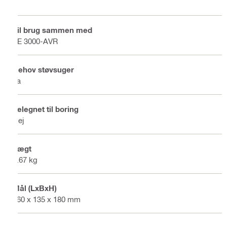
Til brug sammen med
TE 3000-AVR
Behov støvsuger
Ja
Velegnet til boring
Nej
Vægt
0.67 kg
Mål (LxBxH)
960 x 135 x 180 mm