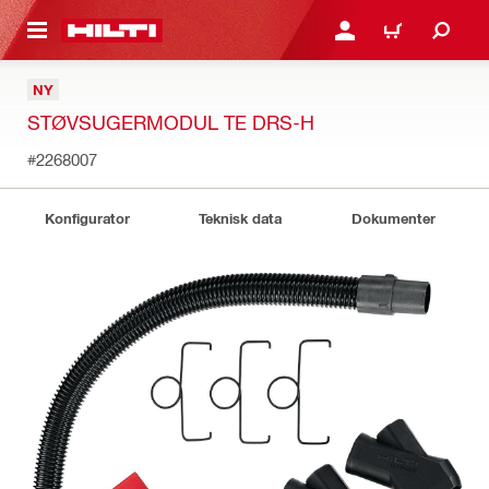
IL HOVEDINDHOLD
LOG IND ELLER REGIST
INDKØBSKURV
NY
STØVSUGERMODUL TE DRS-H
#2268007
Konfigurator
Teknisk data
Dokumenter