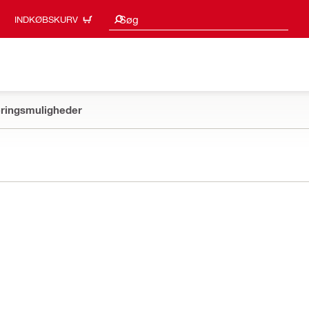
Søgeresultater
Søg
INDKØBSKURV
ringsmuligheder