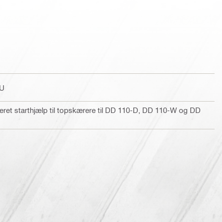
-U
ret starthjælp til topskærere til DD 110-D, DD 110-W og DD