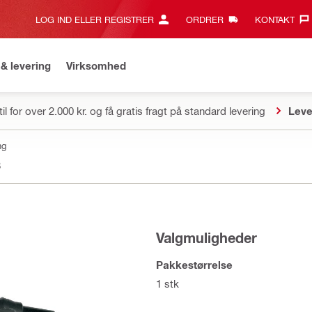
LOG IND ELLER REGISTRER
ORDRER
KONTAKT‎
& levering
Virksomhed
il for over 2.000 kr. og få gratis fragt på standard levering
Leve
ng
8
Valgmuligheder
Pakkestørrelse
1 stk