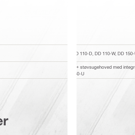
DD 110-D, DD 110-W, DD 150
BI+ støvsugehoved med integre
150-U
er