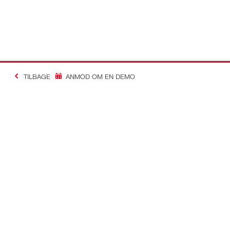
TILBAGE
ANMOD OM EN DEMO
Making Constructio
Kontakt
Links