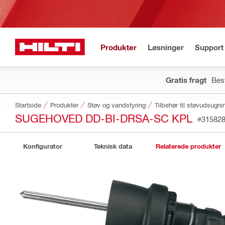
Produkter
Løsninger
Support 
Gratis fragt
Best
Startside
Produkter
Støv og vandstyring
Tilbehør til støvudsugni
SUGEHOVED DD-BI-DRSA-SC KPL
#31582
Konfigurator
Teknisk data
Relaterede produkter