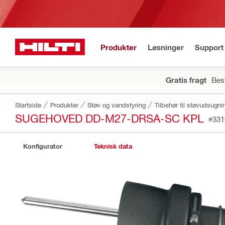
Produkter
Løsninger
Support 
Gratis fragt
Best
Startside
Produkter
Støv og vandstyring
Tilbehør til støvudsugni
SUGEHOVED DD-M27-DRSA-SC KPL
#331
Konfigurator
Teknisk data