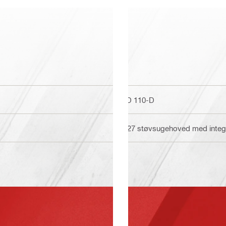
DD 110-D
M27 støvsugehoved med integrer