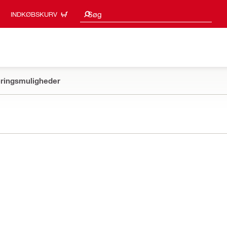
Søgeresultater
Søg
INDKØBSKURV
ringsmuligheder