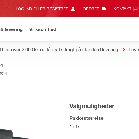
LOG IND ELLER REGISTRER
ORDRER
KONTAKT‎
& levering
Virksomhed
il for over 2.000 kr. og få gratis fragt på standard levering
Leve
ng
621
Valgmuligheder
Pakkestørrelse
1 stk