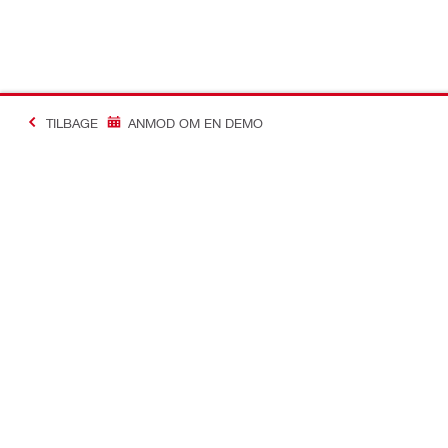
TILBAGE
ANMOD OM EN DEMO
Making Constructio
Kontakt
Links
Kontakt os
Din konto