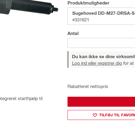
Produktmuligheder
Sugehoved DD-M27-DRSA-S
#331621
Antal
Du kan ikke se dine virksom
Log ind eller registrer dig
for at
Rabatteret nettopris
greret starthjælp til
TILFØJ TIL FAVOR