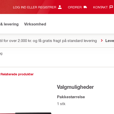
LOG IND ELLER REGISTRER
ORDRER
KONTAKT‎
& levering
Virksomhed
il for over 2.000 kr. og få gratis fragt på standard levering
Leve
ng
Relaterede produkter
Valgmuligheder
Pakkestørrelse
1 stk