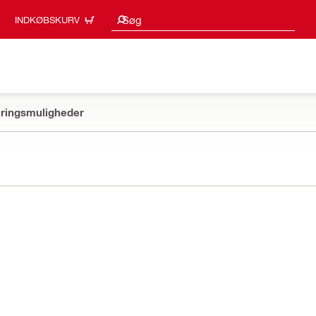
Søgeresultater
Søg
INDKØBSKURV
ringsmuligheder