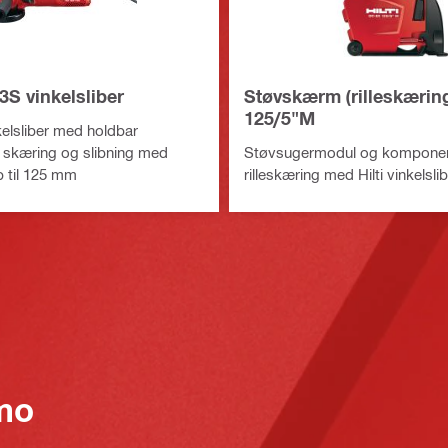
S vinkelsliber
Støvskærm (rilleskærin
125/5"M
elsliber med holdbar
il skæring og slibning med
Støvsugermodul og komponent
p til 125 mm
rilleskæring med Hilti vinkelsli
mo