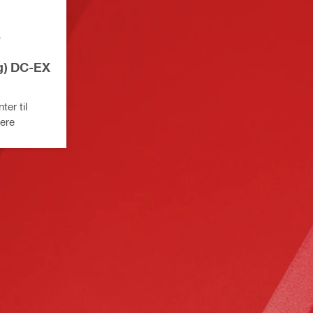
g) DC-EX
er til
bere