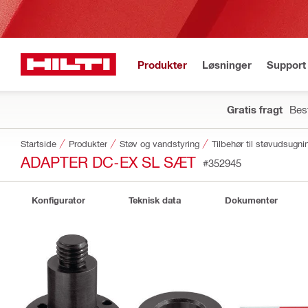
Produkter
Løsninger
Support 
Gratis fragt
Best
Startside
Produkter
Støv og vandstyring
Tilbehør til støvudsugni
ADAPTER DC-EX SL SÆT
#352945
Konfigurator
Teknisk data
Dokumenter