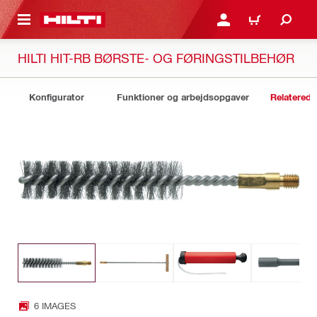
IL HOVEDINDHOLD
LOG IND ELLER REGIST
INDKØBSKURV
HILTI HIT-RB BØRSTE- OG FØRINGSTILBEHØR
Konfigurator
Funktioner og arbejdsopgaver
Relaterede
6 IMAGES