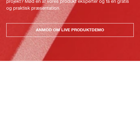
projekt? Mød en af vores produkt eksperter og få en gratis
og praktisk præsentation.
ANMOD OM LIVE PRODUKTDEMO