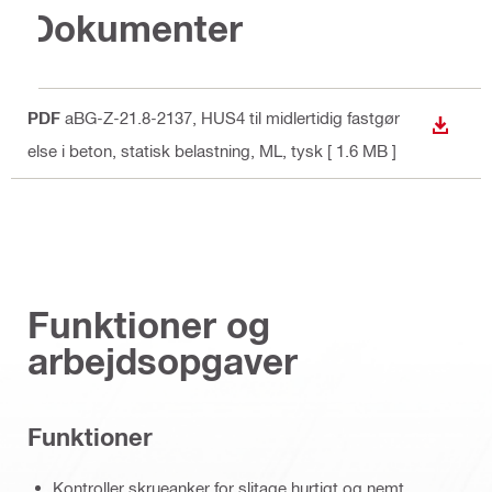
Dokumenter
PDF
aBG-Z-21.8-2137, HUS4 til midlertidig fastgør
DOWN
else i beton, statisk belastning, ML
, tysk
[ 1.6 MB ]
Funktioner og
arbejdsopgaver
Funktioner
Kontroller skrueanker for slitage hurtigt og nemt