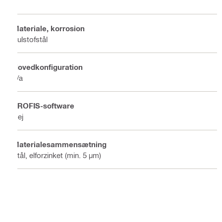
Materiale, korrosion
Kulstofstål
Hovedkonfiguration
n/a
PROFIS-software
Nej
Materialesammensætning
Stål, elforzinket (min. 5 µm)